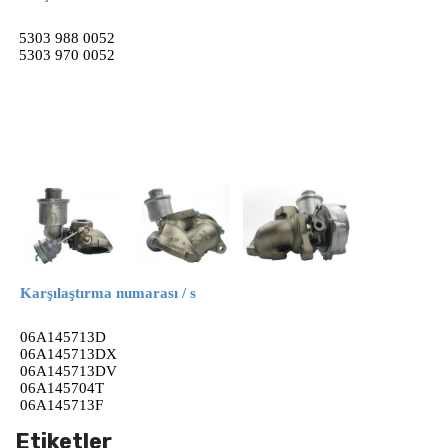
5303 988 0052
5303 970 0052
Karşılaştırma numarası / s
06A145713D
06A145713DX
06A145713DV
06A145704T
06A145713F
Etiketler