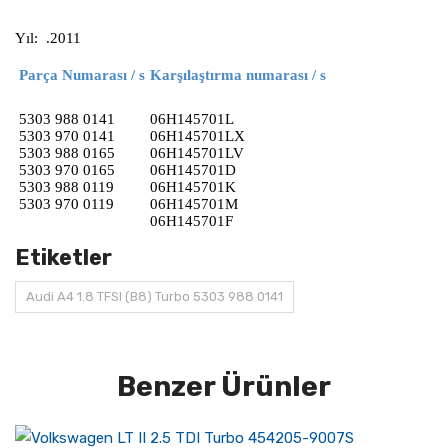
Yıl: .2011
Parça Numarası / s
Karşılaştırma numarası / s
5303 988 0141
06H145701L
5303 970 0141
06H145701LX
5303 988 0165
06H145701LV
5303 970 0165
06H145701D
5303 988 0119
06H145701K
5303 970 0119
06H145701M
06H145701F
Etiketler
Audi A4 1.8 TFSI (B8) Turbo 5303 988 0141
Benzer Ürünler