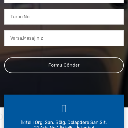
İkitelli Org. San. Bölg. Dolapdere San.Sit.
21.Ada No:1 İkitelli - İstanbul