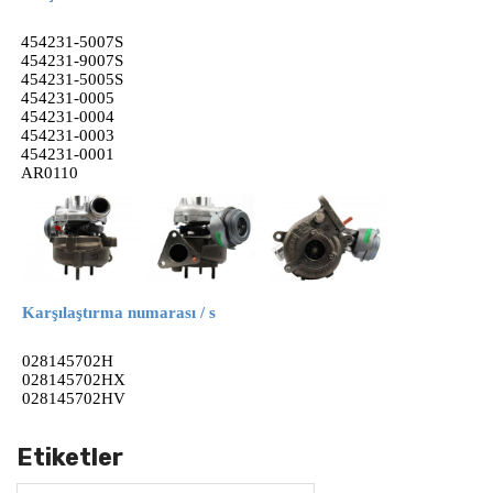
454231-5007S
454231-9007S
454231-5005S
454231-0005
454231-0004
454231-0003
454231-0001
AR0110
Karşılaştırma numarası / s
028145702H
028145702HX
028145702HV
Etiketler