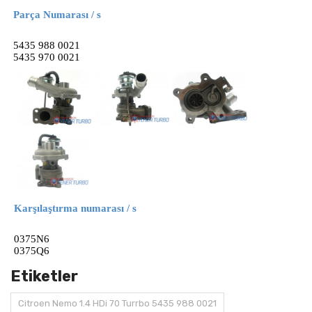
Parça Numarası / s
5435 988 0021
5435 970 0021
Karşılaştırma numarası / s
0375N6
0375Q6
Etiketler
Citroen Nemo 1.4 HDi 70 Turrbo 5435 988 0021