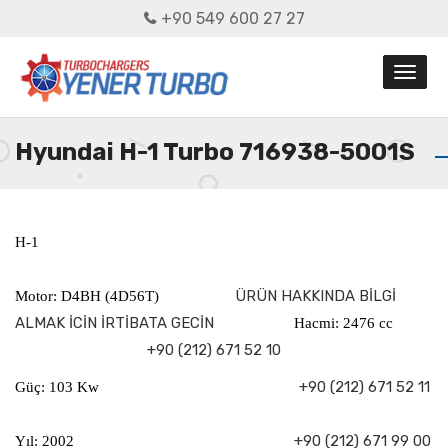
+90 549 600 27 27
Hyundai H-1 Turbo 716938-5001S
H-1
ÜRÜN HAKKINDA BİLGİ
Motor: D4BH (4D56T)
ALMAK İCİN İRTİBATA GECİN
Hacmi: 2476 cc
+90 (212) 671 52 10
+90 (212) 671 52 11
Güç: 103 Kw
+90 (212) 671 99 00
Yıl: 2002