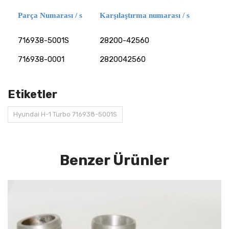
Parça Numarası / s
Karşılaştırma numarası / s
716938-5001S
28200-42560
716938-0001
2820042560
Etiketler
Hyundai H-1 Turbo 716938-5001S
Benzer Ürünler