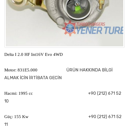
Delta I 2.0 HF Int16V Evo 4WD
ÜRÜN HAKKINDA BİLGİ
Motor: 831E5.000
ALMAK İCİN İRTİBATA GECİN
+90 (212) 671 52
Hacmi: 1995 cc
10
+90 (212) 671 52
Güç: 155 Kw
11