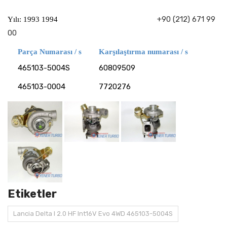
+90 (212) 671 99
Yılı: 1993 1994
00
Parça Numarası / s
Karşılaştırma numarası / s
465103-5004S
60809509
465103-0004
7720276
Etiketler
Lancia Delta I 2.0 HF Int16V Evo 4WD 465103-5004S