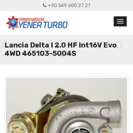
+90 549 600 27 27
Lancia Delta I 2.0 HF Int16V Evo
4WD 465103-5004S