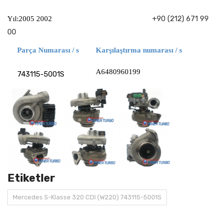
+90 (212) 671 99
Yıl:2005 2002
00
Parça Numarası / s
Karşılaştırma numarası / s
A6480960199
743115-5001S
Etiketler
Mercedes S-Klasse 320 CDI (W220) 743115-5001S