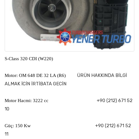
S-Class 320 CDI (W220)
ÜRÜN HAKKINDA BİLGİ
Motor: OM 648 DE 32 LA (R6)
ALMAK İCİN İRTİBATA GECİN
+90 (212) 671 52
Motor Hacmi: 3222 cc
10
+90 (212) 671 52
Güç: 150 Kw
11