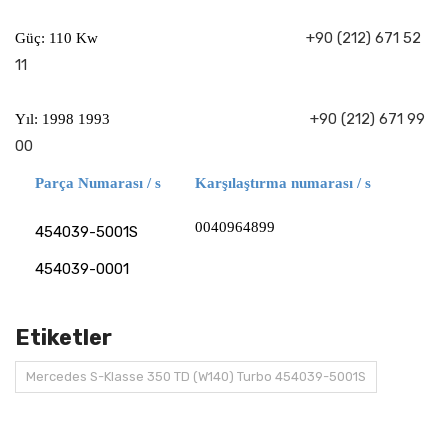
+90 (212) 671 52
Güç: 110 Kw
11
+90 (212) 671 99
Yıl: 1998 1993
00
Parça Numarası / s
Karşılaştırma numarası / s
0040964899
454039-5001S
454039-0001
Etiketler
Mercedes S-Klasse 350 TD (W140) Turbo 454039-5001S