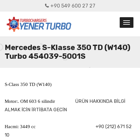
+90 549 600 27 27
Mercedes S-Klasse 350 TD (W140)
Turbo 454039-5001S
S-Class 350 TD (W140)
ÜRÜN HAKKINDA BİLGİ
Motor:. OM 603 6 silindir
ALMAK İCİN İRTİBATA GECİN
+90 (212) 671 52
Hacmi: 3449 cc
10