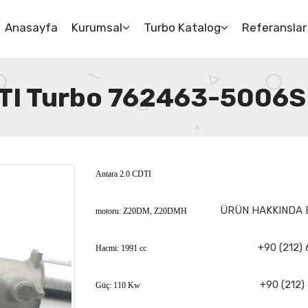
Anasayfa
Kurumsal
Turbo Katalog
Referanslar
DTI Turbo 762463-5006S
Antara 2.0 CDTI
ÜRÜN HAKKINDA B
motoru: Z20DM, Z20DMH
+90 (212) 
Hacmi: 1991 cc
+90 (212) 
Güç: 110 Kw