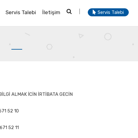
Servis Talebi
İletişim
Servis Talebi
İLGİ ALMAK İCİN İRTİBATA GECİN
671 52 10
671 52 11