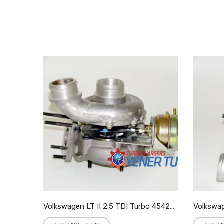
Volkswagen LT II 2.8 TDI Turbo 721204-5001S
Volkswagen LT II 2.5 TDI Turbo 454205-9007S