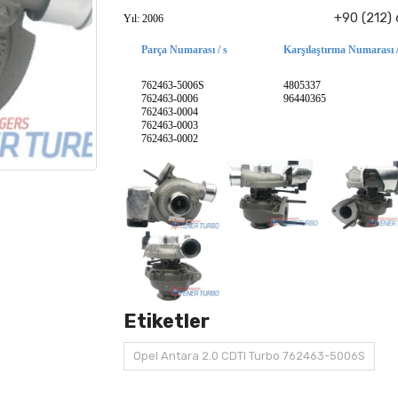
+90 (212)
Yıl: 2006
Parça Numarası / s
Karşılaştırma Numarası /
762463-5006S
4805337
762463-0006
96440365
762463-0004
762463-0003
762463-0002
Etiketler
Opel Antara 2.0 CDTI Turbo 762463-5006S