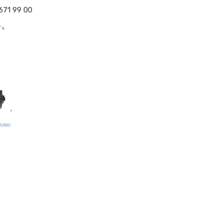
 671 99 00
 s
,