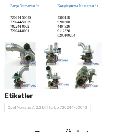
Parça Numarası / n
Karşılaştırma Numarası / s
720244-5004S
4506118
720244-5002S
9201600
702244-0002
4404326
720244-0001
9112326
8200100284
Etiketler
Opel Movano A 2.2 DTI Turbo 720244-5004S