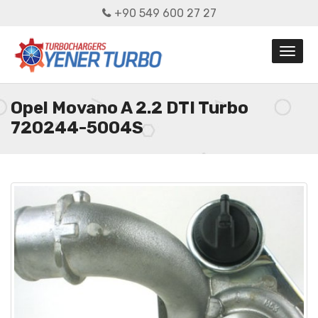
+90 549 600 27 27
Opel Movano A 2.2 DTI Turbo
720244-5004S