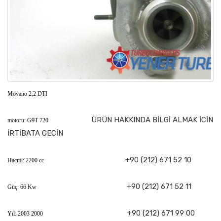
Movano 2,2 DTI
ÜRÜN HAKKINDA BİLGİ ALMAK İCİN
motoru: G9T 720
İRTİBATA GECİN
+90 (212) 671 52 10
Hacmi: 2200 cc
+90 (212) 671 52 11
Güç: 66 Kw
+90 (212) 671 99 00
Yıl: 2003 2000