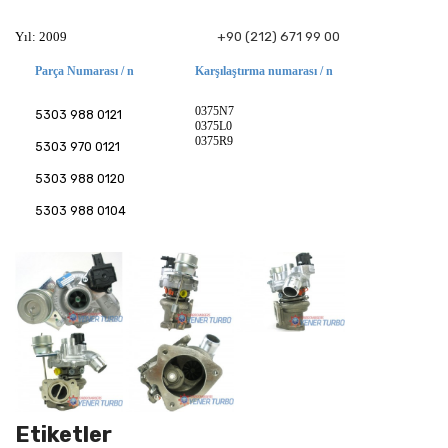
Yıl: 2009
+90 (212) 671 99 00
Parça Numarası / n
Karşılaştırma numarası / n
0375N7
5303 988 0121
0375L0
0375R9
5303 970 0121
5303 988 0120
5303 988 0104
Etiketler