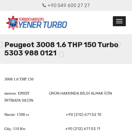
+90 549 600 27 27
Peugeot 3008 1.6 THP 150 Turbo
5303 988 0121
3008 1.6 THP 150
motoru: EP6DT
ÜRÜN HAKKINDA BİLGİ ALMAK İCİN
İRTİBATA GECİN
Hacmi: 1598 cc
+90 (212) 671 52 10
Güç: 110 Kw
+90 (212) 671 52 11