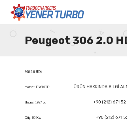
Peugeot 306 2.0 H
306 2.0 HDi
ÜRÜN HAKKINDA BİLGİ ALM
motoru: DW10TD
+90 (212) 671 52
Hacmi: 1997 cc
+90 (212) 671 5
Güç: 66 Kw