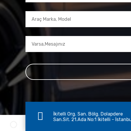
İkitelli Org. San. Bölg. Dolapdere
San.Sit. 21.Ada No:1 İkitelli - İstanb