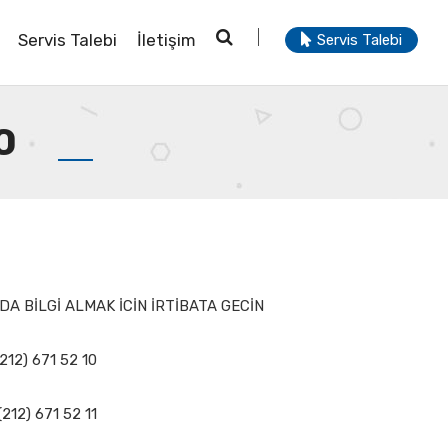
Servis Talebi
İletişim
Servis Talebi
0
A BİLGİ ALMAK İCİN İRTİBATA GECİN
212) 671 52 10
(212) 671 52 11