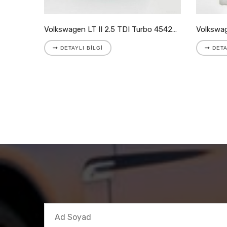
Volkswagen LT II 2.8 TDI Turbo 721204-5001S
Volkswagen LT II 2.5 TDI Turbo 454205-9007S
DETAYLI BILGI
DETA