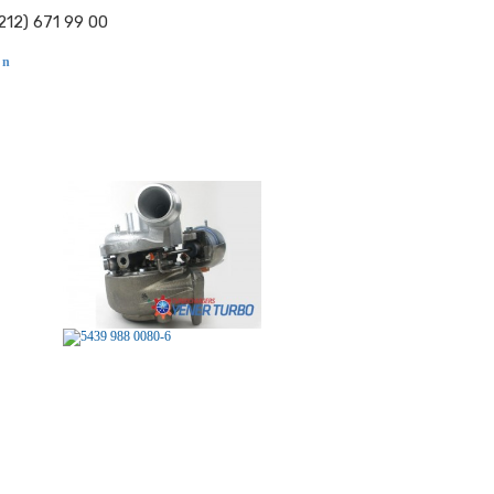
212) 671 99 00
 n