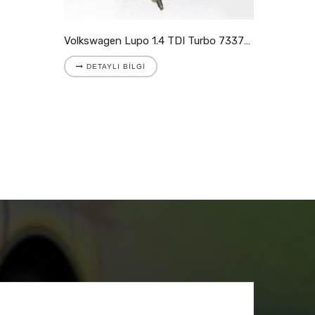
DETA
Volkswagen Lupo 1.4 TDI Turbo 733783-5008S
DETAYLI BILGI