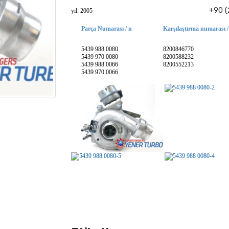
+90 (
yıl: 2005
Parça Numarası / n
Karşılaştırma numarası /
5439 988 0080
8200846770
5439 970 0080
8200588232
5439 988 0066
8200552213
5439 970 0066