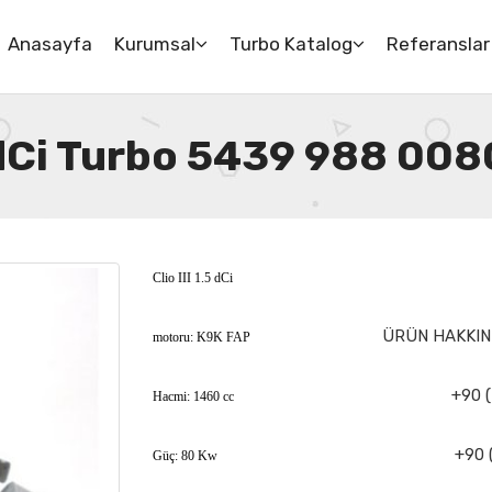
Anasayfa
Kurumsal
Turbo Katalog
Referanslar
5 dCi Turbo 5439 988 008
Clio III 1.5 dCi
ÜRÜN HAKKIND
motoru: K9K FAP
+90 (
Hacmi: 1460 cc
+90 
Güç: 80 Kw