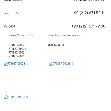
+90 (212) 671 52 11
Güç: 127 Kw
+90 (212) 671 99 00
Yıl: 2009
Parça Numarası / n
Karşılaştırma numarası / n
774833-5002S
8200673417D
774833-5001S
774833-0002
774833-0001