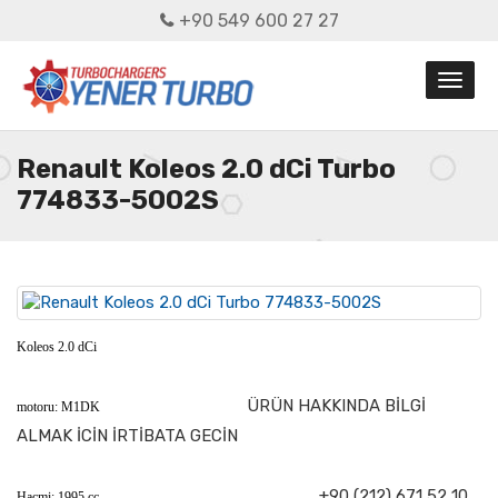
+90 549 600 27 27
Renault Koleos 2.0 dCi Turbo
774833-5002S
Koleos 2.0 dCi
ÜRÜN HAKKINDA BİLGİ
motoru: M1DK
ALMAK İCİN İRTİBATA GECİN
+90 (212) 671 52 10
Hacmi: 1995 cc