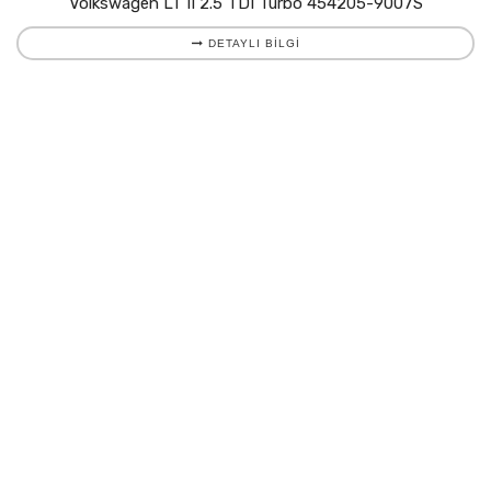
Volkswagen LT II 2.5 TDI Turbo 454205-9007S
DETAYLI BILGI