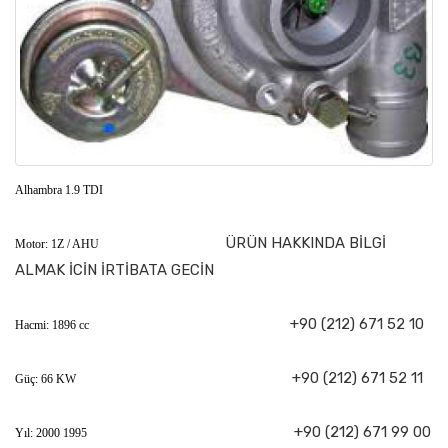
Alhambra 1.9 TDI
ÜRÜN HAKKINDA BİLGİ
Motor: 1Z / AHU
ALMAK İCİN İRTİBATA GECİN
+90 (212) 671 52 10
Hacmi: 1896 cc
+90 (212) 671 52 11
Güç: 66 KW
+90 (212) 671 99 00
Yıl: 2000 1995