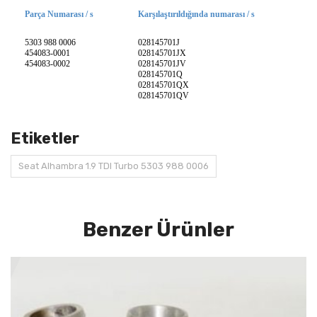
Parça Numarası / s
Karşılaştırıldığında numarası / s
5303 988 0006
028145701J
454083-0001
028145701JX
454083-0002
028145701JV
028145701Q
028145701QX
028145701QV
Etiketler
Seat Alhambra 1.9 TDI Turbo 5303 988 0006
Benzer Ürünler