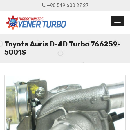
+90 549 600 27 27
Toyota Auris D-4D Turbo 766259-
5001S