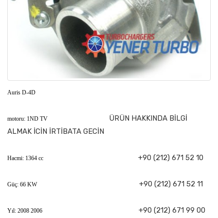
Auris D-4D
ÜRÜN HAKKINDA BİLGİ
motoru: 1ND TV
ALMAK İCİN İRTİBATA GECİN
+90 (212) 671 52 10
Hacmi: 1364 cc
+90 (212) 671 52 11
Güç: 66 KW
+90 (212) 671 99 00
Yıl: 2008 2006