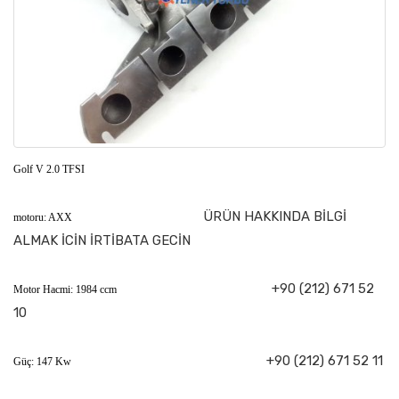
Golf V 2.0 TFSI
ÜRÜN HAKKINDA BİLGİ
motoru: AXX
ALMAK İCİN İRTİBATA GECİN
+90 (212) 671 52
Motor Hacmi: 1984 ccm
10
+90 (212) 671 52 11
Güç: 147 Kw