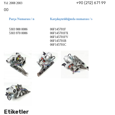
+90 (212) 671 99
Yıl: 2008 2003
00
Parça Numarası / n
Karşılaştırıldığında numarası / s
5303 988 0086
06F145701F
5303 970 0086
06F145701FX
06F145701FV
06F145701B
06F145701C
Etiketler