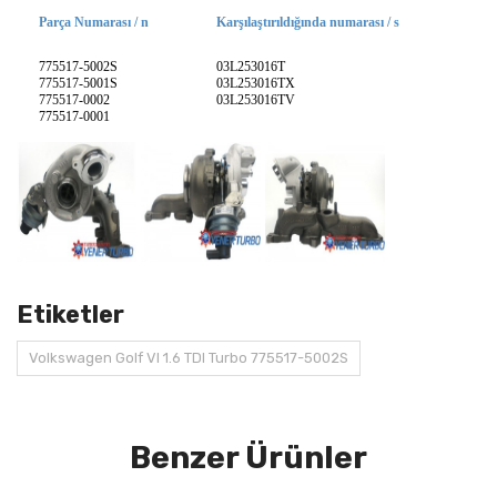
Parça Numarası / n
Karşılaştırıldığında numarası / s
775517-5002S
03L253016T
775517-5001S
03L253016TX
775517-0002
03L253016TV
775517-0001
Etiketler
Volkswagen Golf VI 1.6 TDI Turbo 775517-5002S
Benzer Ürünler