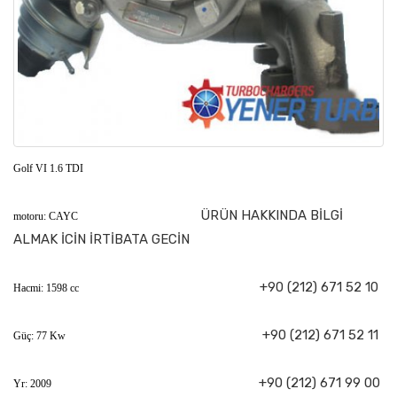
Golf VI 1.6 TDI
ÜRÜN HAKKINDA BİLGİ
motoru: CAYC
ALMAK İCİN İRTİBATA GECİN
+90 (212) 671 52 10
Hacmi: 1598 cc
+90 (212) 671 52 11
Güç: 77 Kw
+90 (212) 671 99 00
Yr: 2009