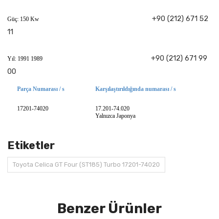
+90 (212) 671 52
Güç: 150 Kw
11
+90 (212) 671 99
Yıl: 1991 1989
00
Parça Numarası / s
Karşılaştırıldığında numarası / s
17201-74020
17.201-74.020
Yalnızca Japonya
Etiketler
Toyota Celica GT Four (ST185) Turbo 17201-74020
Benzer Ürünler