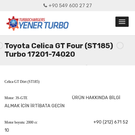
+90 549 600 27 27
Toyota Celica GT Four (ST185)
Turbo 17201-74020
Celica GT Dört (ST185)
ÜRÜN HAKKINDA BİLGİ
Motor: 3S-GTE
ALMAK İCİN İRTİBATA GECİN
+90 (212) 671 52
Motor boyutu: 2000 cc
10