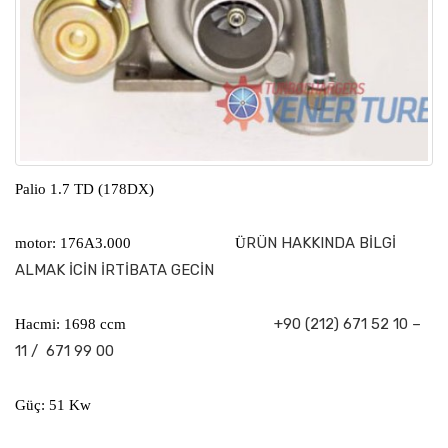
Palio 1.7 TD (178DX)
RÜN HAKKINDA BİLGİ
motor: 176A3.000 Ü
ALMAK İCİN İRTİBATA GECİN
+90 (212) 671 52 10 –
Hacmi: 1698 ccm
11 / 671 99 00
Güç: 51 Kw