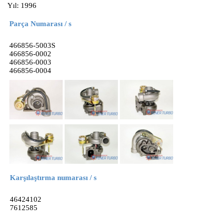
Yıl: 1996
Parça Numarası / s
466856-5003S
466856-0002
466856-0003
466856-0004
Karşılaştırma numarası / s
46424102
7612585