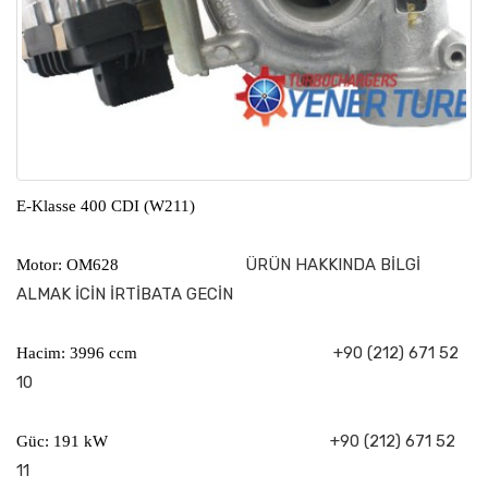
E-Klasse 400 CDI (W211)
ÜRÜN HAKKINDA BİLGİ
Motor: OM628
ALMAK İCİN İRTİBATA GECİN
+90 (212) 671 52
Hacim: 3996 ccm
10
+90 (212) 671 52
Güc: 191 kW
11