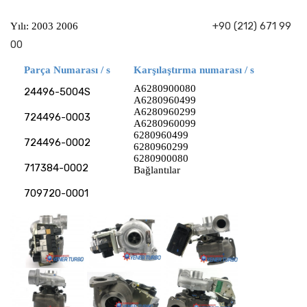
+90 (212) 671 99
Yılı: 2003 2006
00
Parça Numarası / s
Karşılaştırma numarası / s
A6280900080
24496-5004S
A6280960499
A6280960299
724496-0003
A6280960099
6280960499
724496-0002
6280960299
6280900080
717384-0002
Bağlantılar
709720-0001