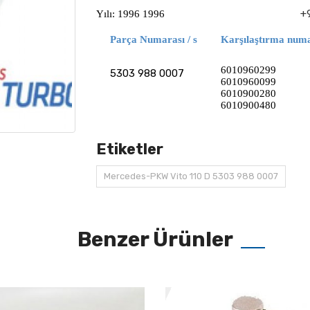
+
Yılı: 1996 1996
Parça Numarası / s
Karşılaştırma numar
6010960299
5303 988 0007
6010960099
6010900280
6010900480
Etiketler
Mercedes-PKW Vito 110 D 5303 988 0007
Benzer Ürünler