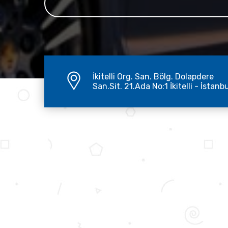
İkitelli Org. San. Bölg. Dolapdere
San.Sit. 21.Ada No:1 İkitelli - İstanb