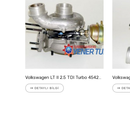
Volkswagen LT II 2.8 TDI Turbo 721204-5001S
Volkswagen LT II 2.5 TDI Turbo 454205-9007S
DETAYLI BILGI
DETA