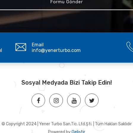
Email
ul
info@yenerturbo.com
Sosyal Medyada Bizi Takip Edin!
© Copyright 2024 | Yener Turbo San.Tic. Ltd.Şti. | Tüm Hakları Saklıdır
Powered by
Geliştir