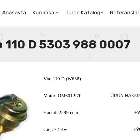
Anasayfa
Kurumsal
Turbo Katalog
Referanslar
 110 D 5303 988 0007
Vito 110 D (W638)
ÜRÜN HAKKIN
Motor: OM601.970
+9
Hacmi: 2299 ccm
+90
Güç: 72 Kw