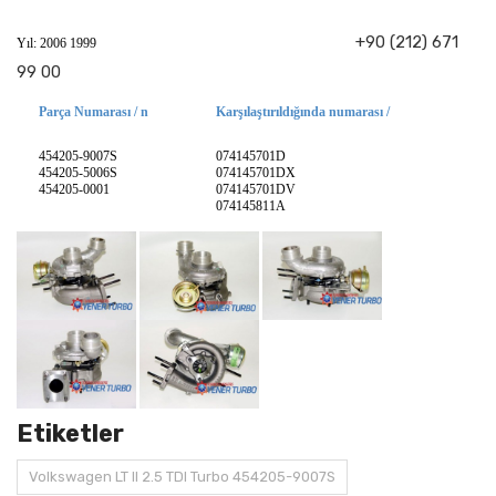
+90 (212) 671
Yıl: 2006 1999
99 00
Parça Numarası / n
Karşılaştırıldığında numarası /
454205-9007S
074145701D
454205-5006S
074145701DX
454205-0001
074145701DV
074145811A
Etiketler
Volkswagen LT II 2.5 TDI Turbo 454205-9007S