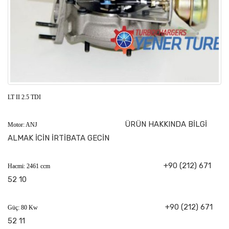
LT II 2.5 TDI
ÜRÜN HAKKINDA BİLGİ
Motor: ANJ
ALMAK İCİN İRTİBATA GECİN
+90 (212) 671
Hacmi: 2461 ccm
52 10
+90 (212) 671
Güç: 80 Kw
52 11