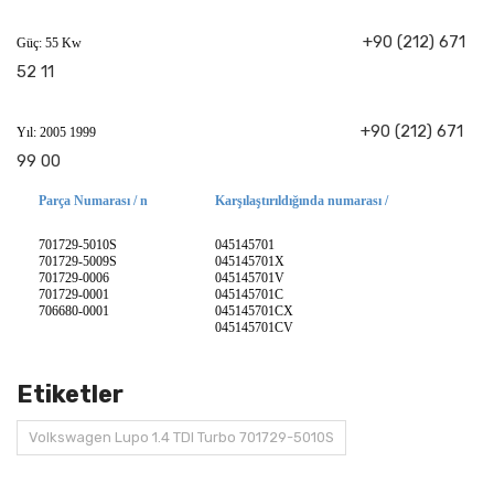
+90 (212) 671
Güç: 55 Kw
52 11
+90 (212) 671
Yıl: 2005 1999
99 00
Parça Numarası / n
Karşılaştırıldığında numarası /
701729-5010S
045145701
701729-5009S
045145701X
701729-0006
045145701V
701729-0001
045145701C
706680-0001
045145701CX
045145701CV
Etiketler
Volkswagen Lupo 1.4 TDI Turbo 701729-5010S