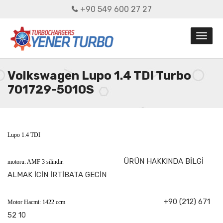
+90 549 600 27 27
Volkswagen Lupo 1.4 TDI Turbo
701729-5010S
Lupo 1.4 TDI
ÜRÜN HAKKINDA BİLGİ
motoru: AMF 3 silindir.
ALMAK İCİN İRTİBATA GECİN
+90 (212) 671
Motor Hacmi: 1422 ccm
52 10