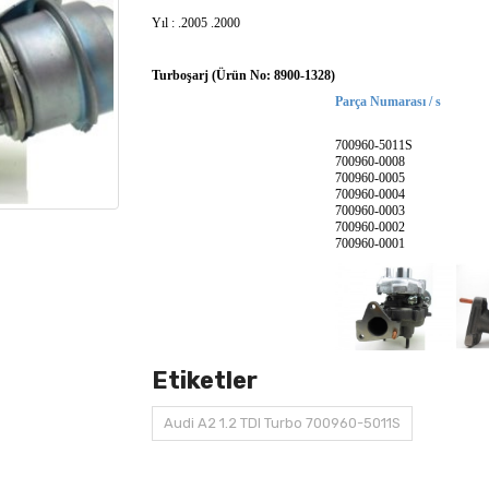
Yıl : .2005 .2000
Turboşarj (Ürün No: 8900-1328)
Parça Numarası / s
700960-5011S
700960-0008
700960-0005
700960-0004
700960-0003
700960-0002
700960-0001
Etiketler
Audi A2 1.2 TDI Turbo 700960-5011S