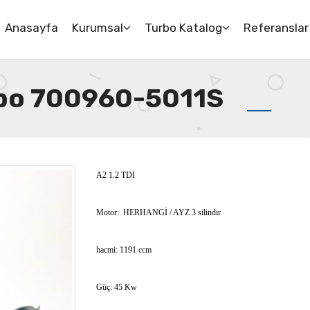
Anasayfa
Kurumsal
Turbo Katalog
Referanslar
urbo 700960-5011S
A2 1.2 TDI
Motor:. HERHANGİ / AYZ 3 silindir
hacmi: 1191 ccm
Güç: 45 Kw