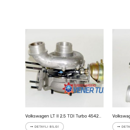
Volkswagen LT II 2.8 TDI Turbo 721204-5001S
Volkswagen LT II 2.5 TDI Turbo 454205-9007S
DETAYLI BILGI
DETA