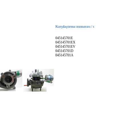
Karşılaştırma numarası / s
045145701E
045145701EX
045145701EV
045145701D
045145701A