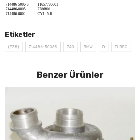
714486-5006 S
11657786801
714486-0005
7786801
714486-0002
CYL. 5-8
Etiketler
(E38)
714486-5006S
740
BMW
D
TURBO
Benzer Ürünler