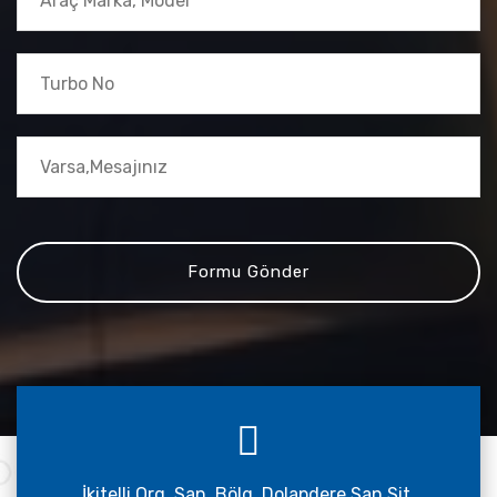
İkitelli Org. San. Bölg. Dolapdere San.Sit.