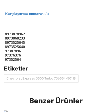
Karşılaştırma numarası / s
8973878962
8973868233
8973525645
8973525640
97387896
97376376
97352564
Etiketler
Chevrolet Express 3500 Turbo 736554-5011S
Benzer Ürünler