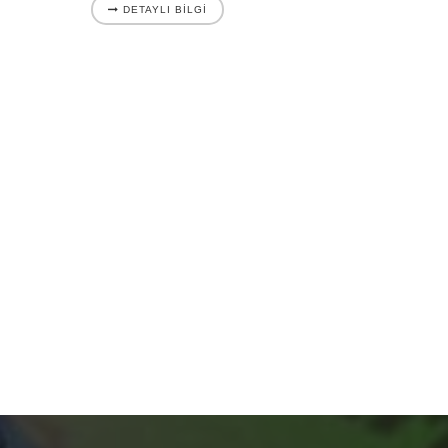
DETAYLI BILGI
DETA