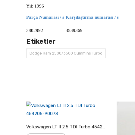
Yıl: 1996
Parça Numarası / s
Karşılaştırma numarası / s
3802992
3539369
Etiketler
Dodge Ram 2500/3500 Cummins Turbo
Volkswagen LT II 2.8 TDI Turbo 721204-5001S
Volkswagen LT II 2.5 TDI Turbo 454205-9007S