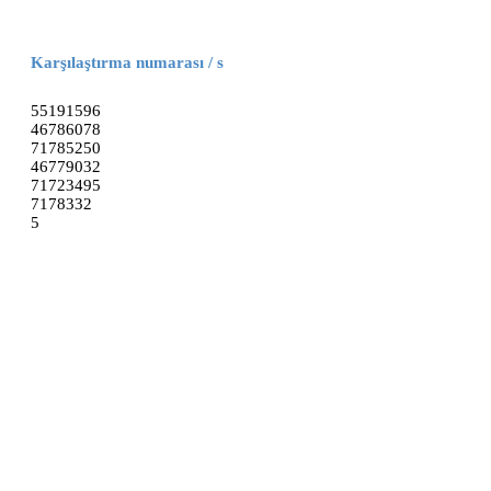
Karşılaştırma numarası / s
55191596
46786078
71785250
46779032
71723495
7178332
5