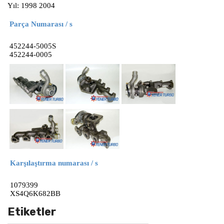
Yıl: 1998 2004
Parça Numarası / s
452244-5005S
452244-0005
Karşılaştırma numarası / s
1079399
XS4Q6K682BB
Etiketler