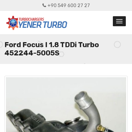
+90 549 600 27 27
Ford Focus I 1.8 TDDi Turbo
452244-5005S