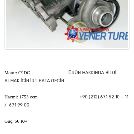
ÜRÜN HAKKINDA BİLGİ
Motor: C9DC
ALMAK İCİN İRTİBATA GECİN
+90 (212) 671 52 10 – 11
Hacmi: 1753 ccm
/ 671 99 00
Güç: 66 Kw