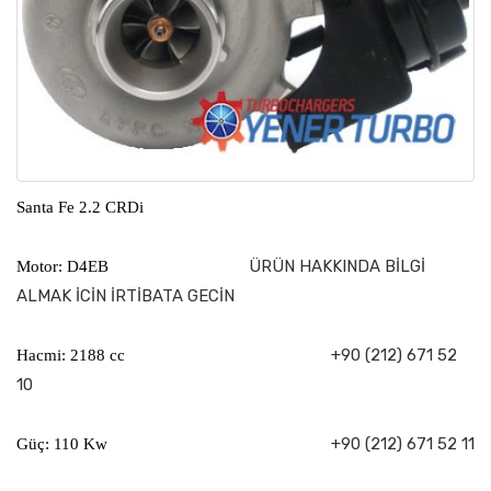
Santa Fe 2.2 CRDi
ÜRÜN HAKKINDA BİLGİ
Motor: D4EB
ALMAK İCİN İRTİBATA GECİN
+90 (212) 671 52
Hacmi: 2188 cc
10
+90 (212) 671 52 11
Güç: 110 Kw