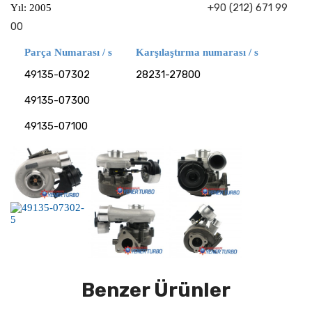
+90 (212) 671 99
Yıl: 2005
00
Parça Numarası / s
Karşılaştırma numarası / s
49135-07302
28231-27800
49135-07300
49135-07100
Benzer Ürünler