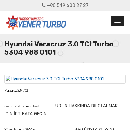
+90 549 600 27 27
Hyundai Veracruz 3.0 TCI Turbo
5304 988 0101
Veracruz 3,0 TCI
ÜRÜN HAKKINDA BİLGİ ALMAK
motor: V6 Common Rail
İCİN İRTİBATA GECİN
+90 (212) 671 52 10
Motor boyutu: 2959 cc