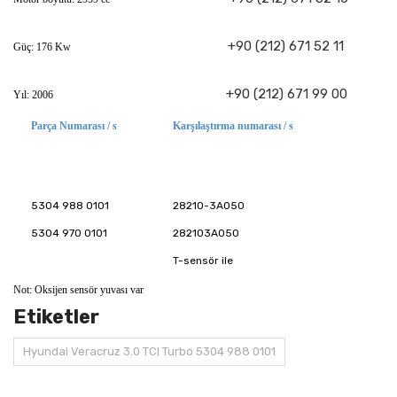
+90 (212) 671 52 11
Güç: 176 Kw
+90 (212) 671 99 00
Yıl: 2006
Parça Numarası / s
Karşılaştırma numarası / s
5304 988 0101
28210-3A050
5304 970 0101
282103A050
T-sensör ile
Not: Oksijen sensör yuvası var
Etiketler
Hyundai Veracruz 3.0 TCI Turbo 5304 988 0101