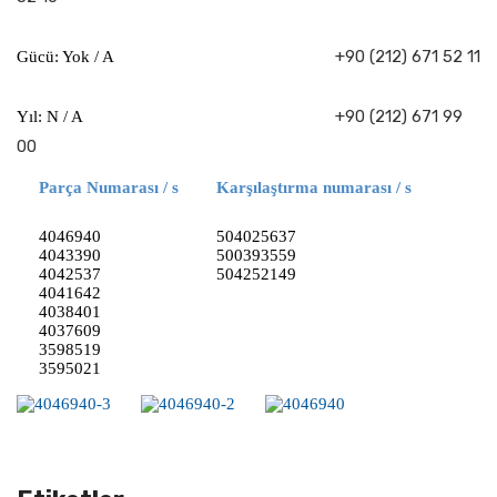
+90 (212) 671 52 11
Gücü: Yok / A
+90 (212) 671 99
Yıl: N / A
00
Parça Numarası / s
Karşılaştırma numarası / s
4046940
504025637
4043390
500393559
4042537
504252149
4041642
4038401
4037609
3598519
3595021