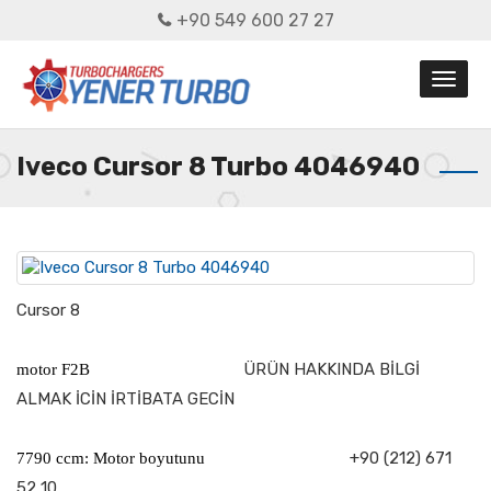
+90 549 600 27 27
Iveco Cursor 8 Turbo 4046940
Cursor 8
ÜRÜN HAKKINDA BİLGİ
motor F2B
ALMAK İCİN İRTİBATA GECİN
+90 (212) 671
7790 ccm: Motor boyutunu
52 10