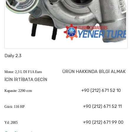
Daily 2.3
ÜRÜN HAKKINDA BİLGİ ALMAK
Motor: 2,3 L DI F1A Euro
İCİN İRTİBATA GECİN
+90 (212) 671 52 10
Kapasite: 2290 ccm
+90 (212) 671 52 11
Gücü: 116 HP
+90 (212) 671 99 00
Yıl: 2005