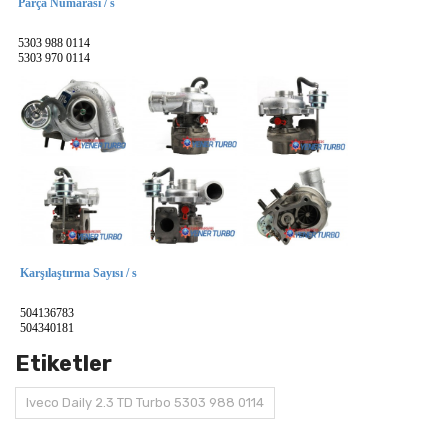
Parça Numarası / s
5303 988 0114
5303 970 0114
Karşılaştırma Sayısı / s
504136783
504340181
Etiketler
Iveco Daily 2.3 TD Turbo 5303 988 0114