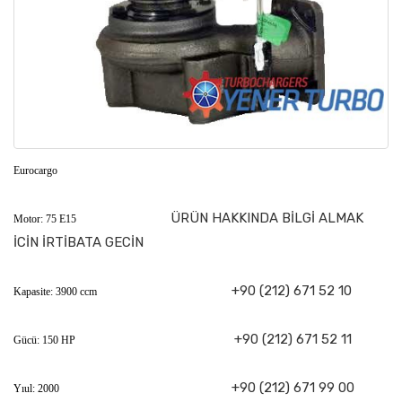
Eurocargo
ÜRÜN HAKKINDA BİLGİ ALMAK
Motor: 75 E15
İCİN İRTİBATA GECİN
+90 (212) 671 52 10
Kapasite: 3900 ccm
+90 (212) 671 52 11
Gücü: 150 HP
+90 (212) 671 99 00
Yıul: 2000