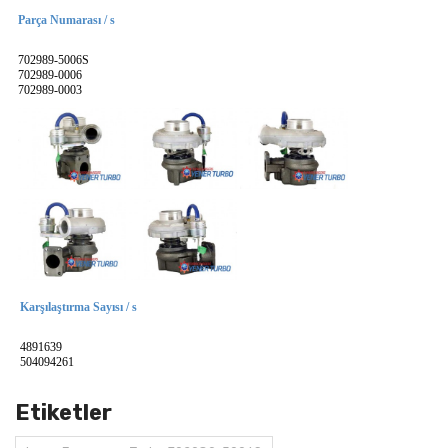
Parça Numarası / s
702989-5006S
702989-0006
702989-0003
Karşılaştırma Sayısı / s
4891639
504094261
Etiketler