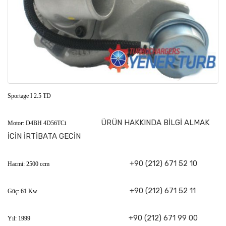
Sportage I 2.5 TD
ÜRÜN HAKKINDA BİLGİ ALMAK
Motor: D4BH 4D56TCi
İCİN İRTİBATA GECİN
+90 (212) 671 52 10
Hacmi: 2500 ccm
+90 (212) 671 52 11
Güç: 61 Kw
+90 (212) 671 99 00
Yıl: 1999