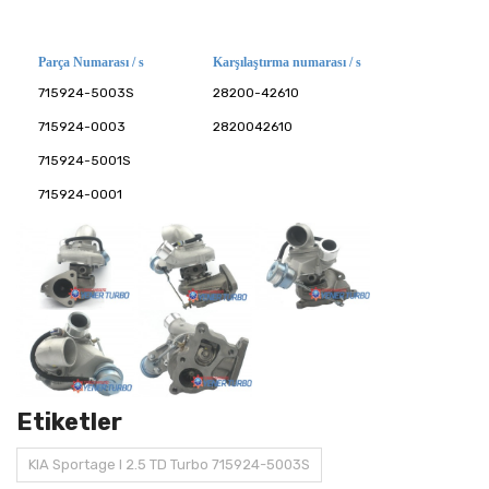
Parça Numarası / s
Karşılaştırma numarası / s
715924-5003S
28200-42610
715924-0003
2820042610
715924-5001S
715924-0001
Etiketler
KIA Sportage I 2.5 TD Turbo 715924-5003S