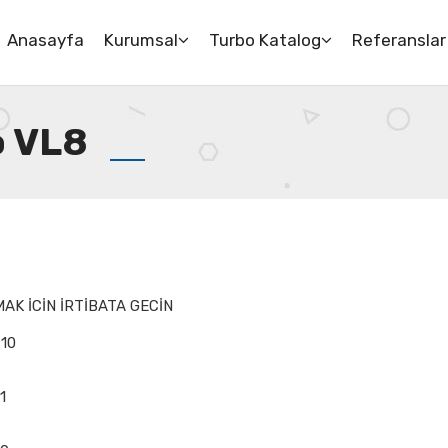
Anasayfa
Kurumsal
Turbo Katalog
Referanslar
o VL8
AK İCİN İRTİBATA GECİN
 10
11