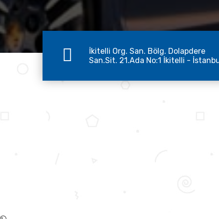
İkitelli Org. San. Bölg. Dolapdere
San.Sit. 21.Ada No:1 İkitelli - İstanb