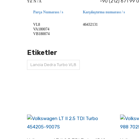
90 (212) 671 99 
Yıl: N / A +
Parça Numarası / s
Karşılaştırma numarası / s
VL8
46432131
VA180074
VB180074
Etiketler
Lancia Dedra Turbo VL8