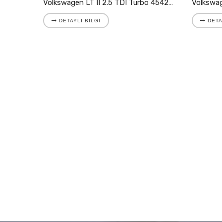
Volkswagen LT II 2.5 TDI Turbo 454205-9007S
DETAYLI BILGI
DETA
Volkswagen LT II 2.8 TDI Turbo 721204-5001S