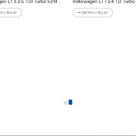
Volkswagen LT II 2.5 TDI Turbo 5314 988 7025
YLI BILGI
DETAYLI BILGI