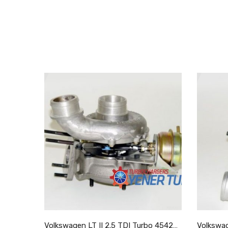
Volkswagen LT II 2.8 TDI Turbo 721204-5001S
Volkswagen LT II 2.5 TDI Turbo 454205-9007S