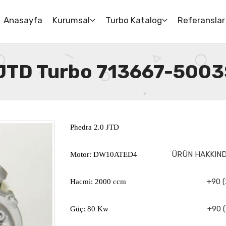
Anasayfa
Kurumsal
Turbo Katalog
Referanslar
 JTD Turbo 713667-500
Phedra 2.0 JTD
ÜRÜN HAKKINDA
Motor: DW10ATED4
+90 (
Hacmi: 2000 ccm
+90 (
Güç: 80 Kw