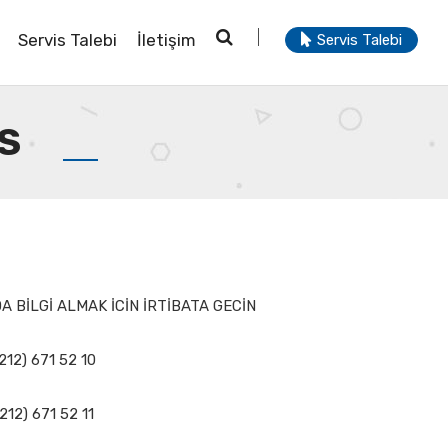
Servis Talebi
İletişim
Servis Talebi
3S
 BİLGİ ALMAK İCİN İRTİBATA GECİN
212) 671 52 10
212) 671 52 11