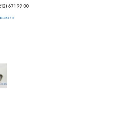
212) 671 99 00
ası / s