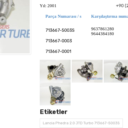
+90 (
Yıl: 2001
Parça Numarası / s
Karşılaştırma numar
9637861280
713667-5003S
9644384180
713667-0003
713667-0001
Etiketler
Lancia Phedra 2.0 JTD Turbo 713667-5003S