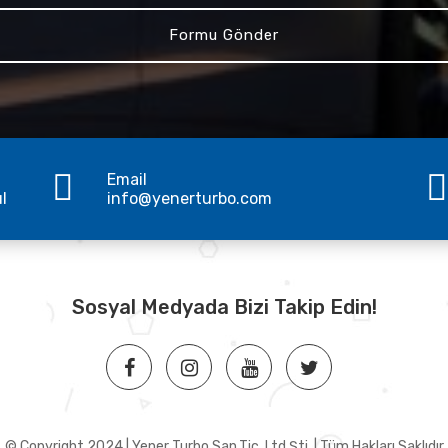
Email
ul
info@yenerturbo.com
Sosyal Medyada Bizi Takip Edin!
© Copyright 2024 | Yener Turbo San.Tic. Ltd.Şti. | Tüm Hakları Saklıdır