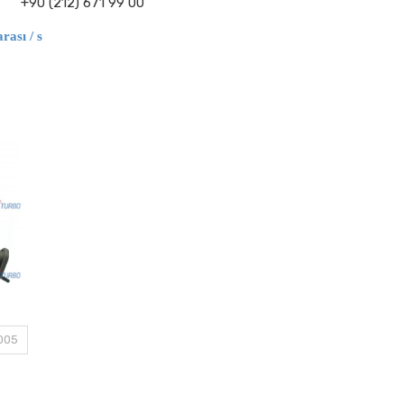
+90 (212) 671 99 00
ası / s
0005