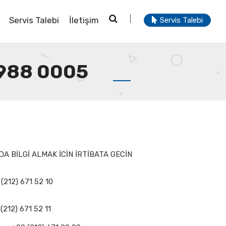
Servis Talebi
İletişim
Servis Talebi
5 988 0005
A BİLGİ ALMAK İCİN İRTİBATA GECİN
(212) 671 52 10
(212) 671 52 11