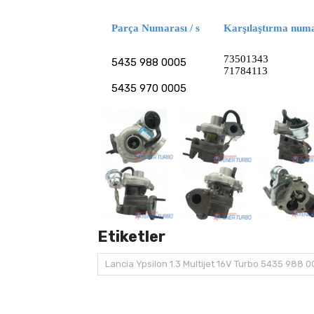
Parça Numarası / s
Karşılaştırma numar
73501343
5435 988 0005
71784113
5435 970 0005
Etiketler
Lancia Ypsilon 1.3 Multijet 16V Turbo 5435 988 