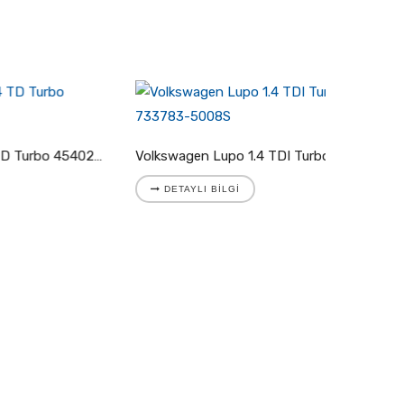
Volkswagen LT I 2.4 TD Turbo 454023-5002S
Volkswagen Lupo 1.4 TDI Turbo 733783-5008S
DETAYLI BILGI
DETA