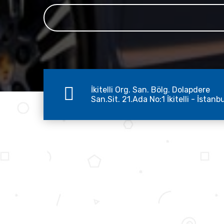
İkitelli Org. San. Bölg. Dolapdere
San.Sit. 21.Ada No:1 İkitelli - İstanb