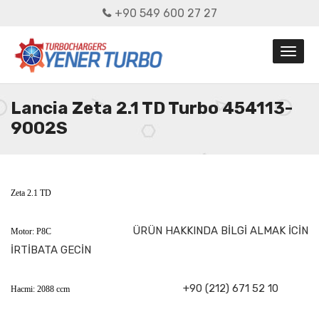
+90 549 600 27 27
Lancia Zeta 2.1 TD Turbo 454113-
9002S
Zeta 2.1 TD
ÜRÜN HAKKINDA BİLGİ ALMAK İCİN
Motor: P8C
İRTİBATA GECİN
+90 (212) 671 52 10
Hacmi: 2088 ccm