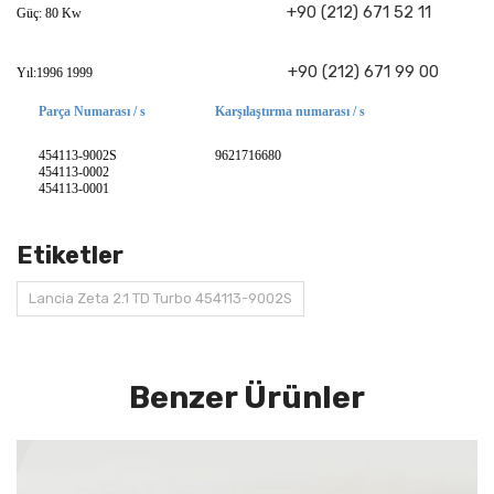
+90 (212) 671 52 11
Güç: 80 Kw
+90 (212) 671 99 00
Yıl:1996 1999
Parça Numarası / s
Karşılaştırma numarası / s
454113-9002S
9621716680
454113-0002
454113-0001
Etiketler
Lancia Zeta 2.1 TD Turbo 454113-9002S
Benzer Ürünler