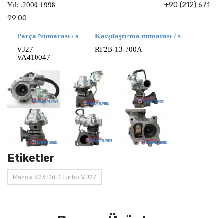
+90 (212) 671
Yıl: .2000 1998
99 00
Parça Numarası / s
Karşılaştırma numarası / s
VJ27
RF2B-13-700A
VA410047
Etiketler
Mazda 323 DiTD Turbo VJ27