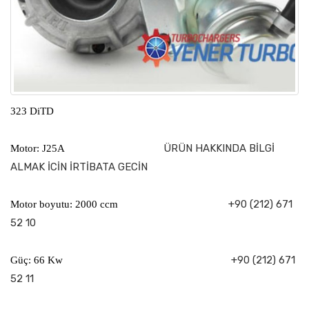
323 DiTD
ÜRÜN HAKKINDA BİLGİ
Motor: J25A
ALMAK İCİN İRTİBATA GECİN
+90 (212) 671
Motor boyutu: 2000 ccm
52 10
+90 (212) 671
Güç: 66 Kw
52 11