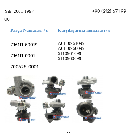
+90 (212) 671 99
Yılı: 2001 1997
00
Parça Numarası / s
Karşılaştırma numarası / s
A6110961099
716111-5001S
A6110960099
6110961099
716111-0001
6110960099
700625-0001