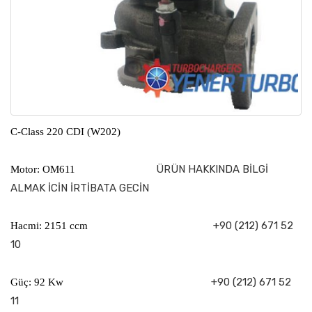
C-Class 220 CDI (W202)
ÜRÜN HAKKINDA BİLGİ
Motor: OM611
ALMAK İCİN İRTİBATA GECİN
+90 (212) 671 52
Hacmi: 2151 ccm
10
+90 (212) 671 52
Güç: 92 Kw
11