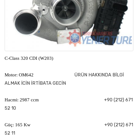
C-Class 320 CDI (W203)
ÜRÜN HAKKINDA BİLGİ
Motor: OM642
ALMAK İCİN İRTİBATA GECİN
+90 (212) 671
Hacmi: 2987 ccm
52 10
+90 (212) 671
Güç: 165 Kw
52 11