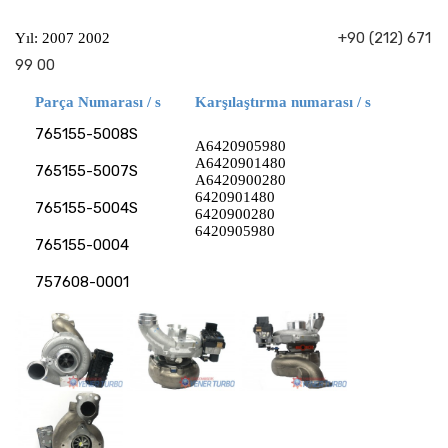
+90 (212) 671
Yıl: 2007 2002
99 00
Parça Numarası / s
Karşılaştırma numarası / s
765155-5008S
A6420905980
A6420901480
765155-5007S
A6420900280
6420901480
765155-5004S
6420900280
6420905980
765155-0004
757608-0001