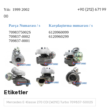
+90 (212) 671 99
Yılı: 1999 2002
00
Parça Numarası / s
Karşılaştırma numarası / s
7098375002S
6120960099
709837-0002
6120960299
709837-0001
Etiketler
Mercedes E-Klasse 270 CDI (W210) Turbo 709837-5002S