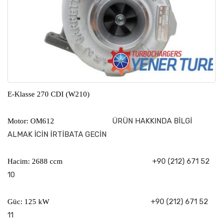
E-Klasse 270 CDI (W210)
ÜRÜN HAKKINDA BİLGİ
Motor: OM612
ALMAK İCİN İRTİBATA GECİN
+90 (212) 671 52
Hacim: 2688 ccm
10
+90 (212) 671 52
Güc: 125 kW
11