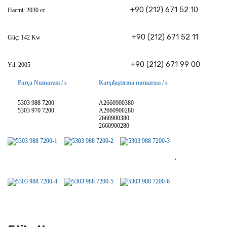
+90 (212) 671 52 10
​​Hacmi: 2030 cc
+90 (212) 671 52 11
Güç: 142 Kw
+90 (212) 671 99 00
Yıl: 2005
Parça Numarası / s
Karşılaştırma numarası / s
5303 988 7200
A2660900380
5303 970 7200
A2660900280
2660900380
2660900280
,