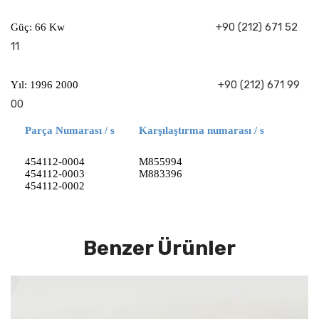
+90 (212) 671 52
Güç: 66 Kw
11
+90 (212) 671 99
Yıl: 1996 2000
00
Parça Numarası / s
Karşılaştırma numarası / s
454112-0004
M855994
454112-0003
M883396
454112-0002
Benzer Ürünler