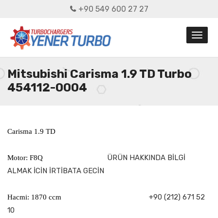
+90 549 600 27 27
Mitsubishi Carisma 1.9 TD Turbo
454112-0004
Carisma 1.9 TD
ÜRÜN HAKKINDA BİLGİ
Motor: F8Q
ALMAK İCİN İRTİBATA GECİN
+90 (212) 671 52
Hacmi: 1870 ccm
10