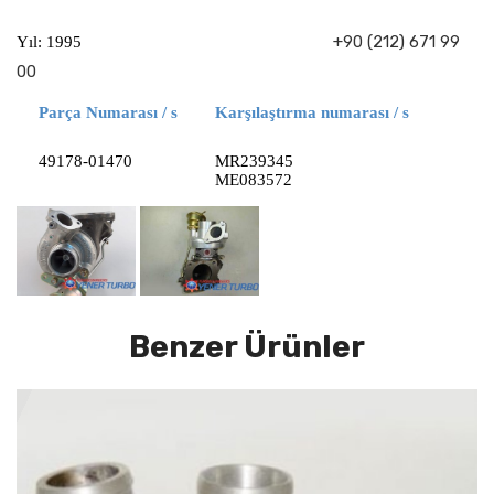
+90 (212) 671 99
Yıl: 1995
00
Parça Numarası / s
Karşılaştırma numarası / s
49178-01470
MR239345
ME083572
Benzer Ürünler