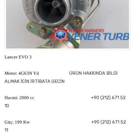
Lancer EVO 3
ÜRÜN HAKKINDA BİLGİ
Motor: 4G63N Yıl
ALMAK İCİN İRTİBATA GECİN
+90 (212) 671 52
Hacmi: 2000 cc
10
+90 (212) 671 52
Güç: 199 Kw
11