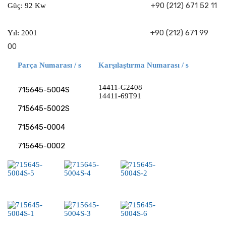
+90 (212) 671 52 11
Güç: 92 Kw
+90 (212) 671 99
Yıl: 2001
00
Parça Numarası / s
Karşılaştırma Numarası / s
14411-G2408
715645-5004S
14411-69T91
715645-5002S
715645-0004
715645-0002