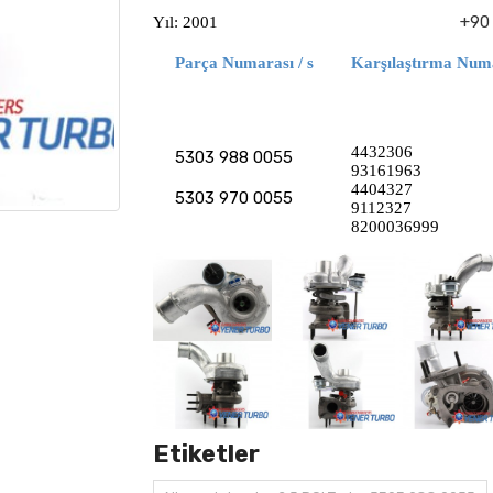
+90 
Yıl: 2001
Parça Numarası / s
Karşılaştırma Numa
4432306
5303 988 0055
93161963
4404327
5303 970 0055
9112327
8200036999
Etiketler