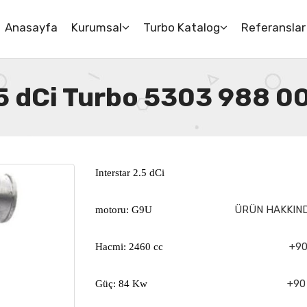
Anasayfa
Kurumsal
Turbo Katalog
Referanslar
.5 dCi Turbo 5303 988 0
Interstar 2.5 dCi
ÜRÜN HAKKINDA
motoru: G9U
+90
Hacmi: 2460 cc
+90 
Güç: 84 Kw