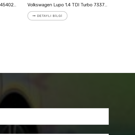
Volkswagen LT I 2.4 TD Turbo 454023-5002S
Volkswagen Lupo 1.4 TDI Turbo 733783-5008S
DETAYLI BILGI