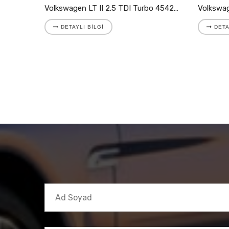
Volkswagen LT II 2.8 TDI Turbo 721204-5001S
Volkswagen LT II 2.5 TDI Turbo 454205-9007S
DETAYLI BILGI
DETA