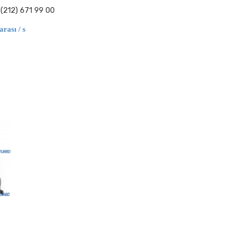
(212) 671 99 00
rası / s