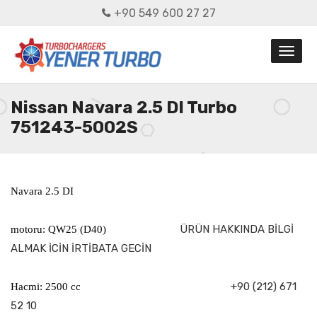
+90 549 600 27 27
Nissan Navara 2.5 DI Turbo
751243-5002S
Navara 2.5 DI
ÜRÜN HAKKINDA BİLGİ
motoru: QW25 (D40)
ALMAK İCİN İRTİBATA GECİN
+90 (212) 671
Hacmi: 2500 cc
52 10