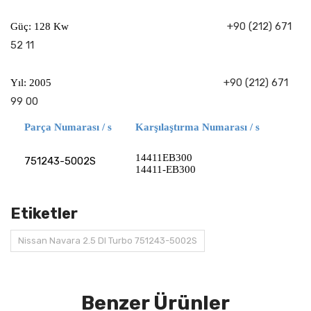
+90 (212) 671
Güç: 128 Kw
52 11
+90 (212) 671
Yıl: 2005
99 00
Parça Numarası / s
Karşılaştırma Numarası / s
14411EB300
751243-5002S
14411-EB300
Etiketler
Nissan Navara 2.5 DI Turbo 751243-5002S
Benzer Ürünler